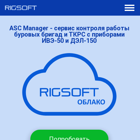
Компания
РЕГИСТРАЦИЯ КОМПАНИИ
ASC Manager - сервис контроля работы
буровых бригад и ТКРС c приборами
API
ИВЭ-50 и ДЭЛ-150
ИНН
Войти
КПП
ГОРОД
Попробовать